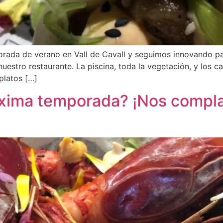
rada de verano en Vall de Cavall y seguimos innovando par
nuestro restaurante. La piscina, toda la vegetación, y los 
platos […]
óxima temporada? ¡Nos compla