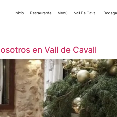
Inicio
Restaurante
Menú
Vall De Cavall
Bodeg
sotros en Vall de Cavall