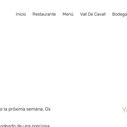
Inicio
Restaurante
Menú
Vall De Cavall
Bodeg
Y
evo la próxima semana. Os
 rodeado de una preciosa